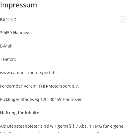
Impressum
Zum
Inhalt
springen
Kontakt
30459 Hannover
E-Mail:
info@campus-motorsport.de
Telefon:
0511 / 92961391
www.campus-motorsport.de
Fördernder Verein: FHH-Motorsport e.V.
Ricklinger Stadtweg 120, 30459 Hannover
Haftung für Inhalte
Als Diensteanbieter sind wir gemäß § 7 Abs. 1 TMG für eigene